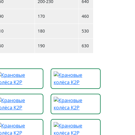
50
200-230
640
90
170
460
10
180
530
50
190
630