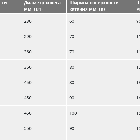
сти
Диаметр колеса
Ширина поверхности
Ш
мм, (D1)
катания мм, (B)
м
230
60
9
290
70
1
360
70
1
360
80
1
450
80
1
450
90
1
450
100
1
550
90
1