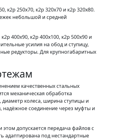
, к2р 250х70, к2р 320х70 и к2р 320х80.
лежек небольшой и средней
р 400х90, к2р 400х100, к2р 500х90 и
тельные усилия на обод и ступицу,
чные редукторы. Для крупногабаритных
ертежам
енением качественных стальных
ится механическая обработка
 диаметр колеса, ширина ступицы и
в, надёжное соединение через муфты и
 этом допускается передача файлов с
ть адаптирована под нестандартные