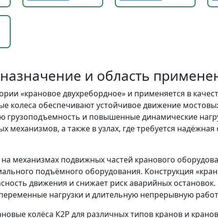
 назначение и область примене
гории «крановое двухребордное» и применяется в качес
е колеса обеспечивают устойчивое движение мостовых 
ю грузоподъемность и повышенные динамические нагруз
вых механизмов, а также в узлах, где требуется надёжн
 на механизмах подвижных частей кранового оборудова
ециального подъёмного оборудования. Конструкция «кр
пасность движения и снижает риск аварийных остановок
, переменные нагрузки и длительную непрерывную работ
ановые колёса К2Р для различных типов кранов и крано