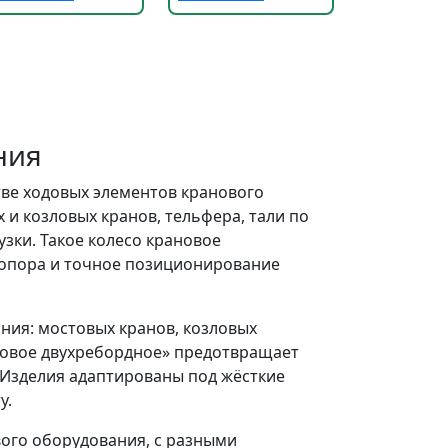
ния
тве ходовых элементов кранового
и козловых кранов, тельфера, тали по
ки. Такое колесо крановое
ая опора и точное позиционирование
ния: мостовых кранов, козловых
ановое двухребордное» предотвращает
. Изделия адаптированы под жёсткие
у.
вого оборудования, с разными