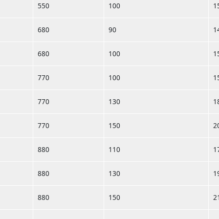
550
100
1
680
90
1
680
100
1
770
100
1
770
130
1
770
150
2
880
110
1
880
130
1
880
150
2