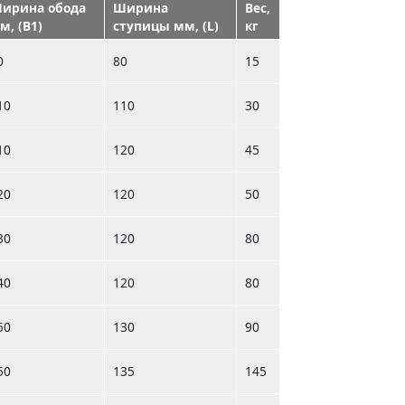
ирина обода
Ширина
Вес,
м, (B1)
ступицы мм, (L)
кг
0
80
15
10
110
30
10
120
45
20
120
50
30
120
80
40
120
80
50
130
90
50
135
145