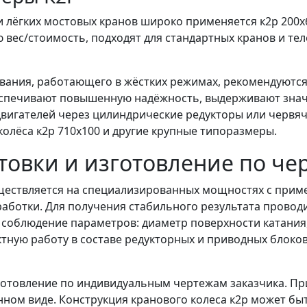
и лёгких мостовых кранов широко применяется к2р 200х60
 вес/стоимость, подходят для стандартных кранов и те
ания, работающего в жёстких режимах, рекомендуются к2
спечивают повышенную надёжность, выдерживают значи
вигателей через цилиндрические редукторы или червя
колёса к2р 710х100 и другие крупные типоразмеры.
отовки и изготовление по ч
уществляется на специализированных мощностях с прим
работки. Для получения стабильного результата провод
 соблюдение параметров: диаметр поверхности катания,
ктную работу в составе редукторных и приводных блоко
отовление по индивидуальным чертежам заказчика. При
нном виде. Конструкция кранового колеса к2р может бы